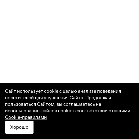
1
2
3
4
5
6
7
8
9
10
11
12
13
14
15
16
17
18
19
20
21
22
23
24
25
26
27
28
29
30
31
Сайт использует cookie с целью анализа поведения
посетителей для улучшения Сайта. Продолжая
пользоваться Сайтом, вы соглашаетесь на
использование файлов cookie в соответствии с нашими
Cookie-правилами
Хорошо