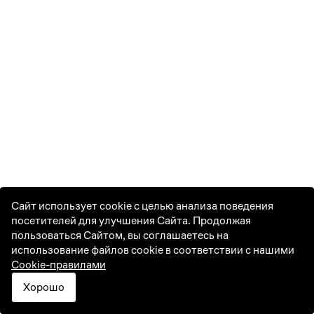
1
2
3
4
5
6
7
8
9
10
11
12
13
14
15
16
17
18
19
20
21
22
23
24
25
26
27
28
29
30
31
Сайт использует cookie с целью анализа поведения
посетителей для улучшения Сайта. Продолжая
пользоваться Сайтом, вы соглашаетесь на
использование файлов cookie в соответствии с нашими
Cookie-правилами
Хорошо