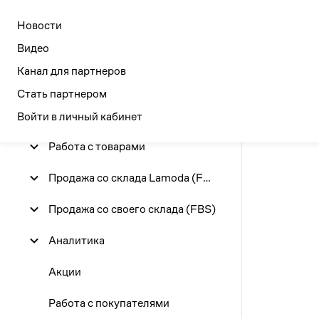
Seller
Academy
Новости
Новости
Дата публи
Ви
Видео
Канал для партнеров
Главная
/
Начало работы
Июль 202
Стать партнером
Сертификация и маркировка
Войти в личный кабинет
Пн
Работа с товарами
6
Продажа со склада Lamoda (FBO)
13
Продажа со своего склада (FBS)
20
Аналитика
27
Акции
Август 2
Работа с покупателями