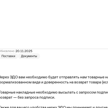
кации
део
Канал для партнеров
–
Главная
/
…
/
Какие документы необходимо отправлять Lamoda
6
Какие документы необходимо 
Вт
Ср
Чт
Пт
Сб
1
2
3
4
Обновлено
20.11.2025
Поставки
Документы
7
8
9
10
11
14
15
16
17
18
21
22
23
24
25
Через ЭДО вам необходимо будет отправлять нам товарные н
формализованном виде и доверенность на возврат товара (ес
28
29
30
31
Товарные накладные необходимо высылать с запросом подпис
возврат — без запроса подписи.
026
Также для вашего удобства через ЭДО мы принимает и другие 