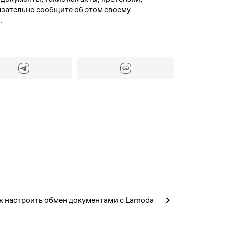
2
бязательно сообщите об этом своему
.
9
16
23
30
к настроить обмен документами c Lamoda