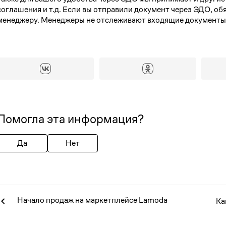
1
соглашения и т.д. Если вы отправили документ через ЭДО, о
менеджеру. Менеджеры не отслеживают входящие документы
4
5
6
7
8
11
12
13
14
15
18
19
20
21
22
25
26
27
28
29
Помогла эта информация?
Да
Нет
Начало продаж на маркетплейсе Lamoda
Ка