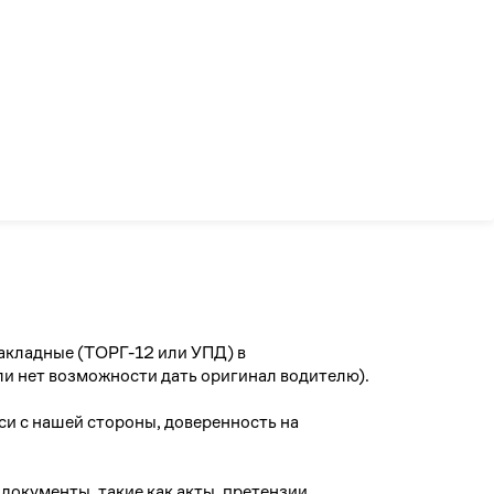
4
Стать партнером
Отменить
Отменить
отправлять Lamoda
Вс
5
12
19
26
акладные (ТОРГ-12 или УПД) в
ли нет возможности дать оригинал водителю).
и с нашей стороны, доверенность на
документы, такие как акты, претензии,