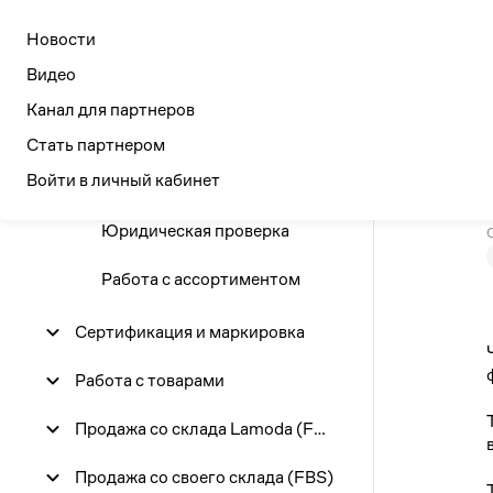
Seller
Academy
Новости
Новости
Дата публи
Ви
Видео
Канал для партнеров
Начало работы
Июль 202
Стать партнером
Войти в личный кабинет
Регистрация в Lamoda Seller
Пн
Юридическая проверка
6
Работа с ассортиментом
13
Сертификация и маркировка
20
Работа с товарами
27
Продажа со склада Lamoda (FBO)
Август 2
Продажа со своего склада (FBS)